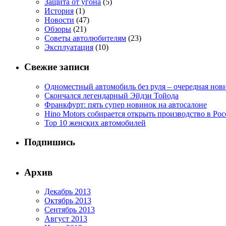
Защита от угона
(5)
История
(1)
Новости
(47)
Обзоры
(21)
Советы автолюбителям
(23)
Эксплуатация
(10)
Свежие записи
Одноместный автомобиль без руля – очередная нови
Скончался легендарный Эйдзи Тойода
Франкфурт: пять супер новинок на автосалоне
Hino Motors собирается открыть производство в Ро
Top 10 женских автомобилей
Подпишись
Архив
Декабрь 2013
Октябрь 2013
Сентябрь 2013
Август 2013