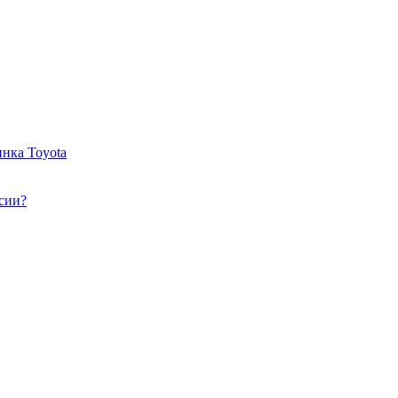
нка Toyota
ссии?