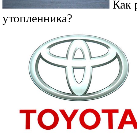
Как 
утопленника?