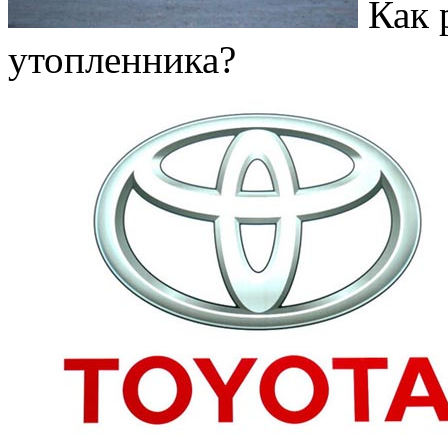
Как 
утопленника?