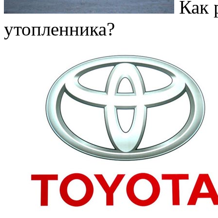
Как 
утопленника?